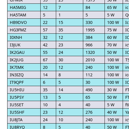
HA5MIG
12
7
84
65 W
ic
HA5TAM
5
1
5
5 W
Q
HB9DVO
22
15
330
100 W
I
HG3FMZ
57
35
1995
75 W
I
I0XNH
32
12
384
60 W
I
I3JUK
42
23
966
70 W
i
IK2GAU
55
24
1320
50 W
I
IK2JUG
67
30
2010
100 W
T
IK7IMK
20
12
240
100 W
i
IN3IZQ
14
8
112
100 W
i
IT9QPF
6
5
30
100 W
I
IU5HIU
35
14
490
30 W
F
IU5PSY
13
5
65
50 W
F
IU5SET
10
4
40
5 W
f
IU5SHF
23
12
276
40 W
Y
IU8JTA
24
10
240
100 W
i
IU8RYQ
8
5
40
50 W
F