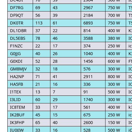
DF7RG
69
43
2967
750 W
T
DF9QT
56
39
2184
700 W
T
DK0TR
113
61
6893
750 W
T
DL1DBR
37
22
814
400 W
K
DL5EBS
78
46
3588
380 W
I
F1NZC
22
17
374
250 W
i
G0JJG
40
26
1040
400 W
K
G0XDI
52
28
1456
600 W
F
GM8MJV
32
18
576
300 W
I
HA2NP
71
41
2911
800 W
I
HA5FB
21
16
336
300 W
I
I1TEX
13
7
91
500 W
I
I3LID
60
29
1740
300 W
I
IC8TEM
33
17
561
400 W
k
IK2BUF
45
15
675
250 W
i
IK3FHP
65
40
2600
150 W
I
IU0JIW
33
16
528
500 W
i