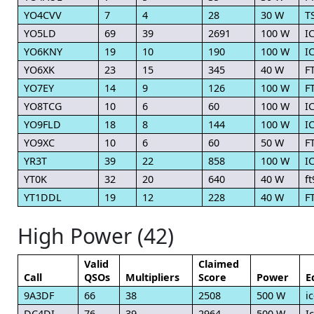
YO4CVV
7
4
28
30 W
T
YO5LD
69
39
2691
100 W
I
YO6KNY
19
10
190
100 W
IC
YO6XK
23
15
345
40 W
F
YO7EY
14
9
126
100 W
F
YO8TCG
10
6
60
100 W
I
YO9FLD
18
8
144
100 W
I
YO9XC
10
6
60
50 W
F
YR3T
39
22
858
100 W
I
YT0K
32
20
640
40 W
f
YT1DDL
19
12
228
40 W
F
High Power (42)
Valid
Claimed
Call
QSOs
Multipliers
Score
Power
E
9A3DF
66
38
2508
500 W
i
DC4DI
76
39
2964
500 W
I