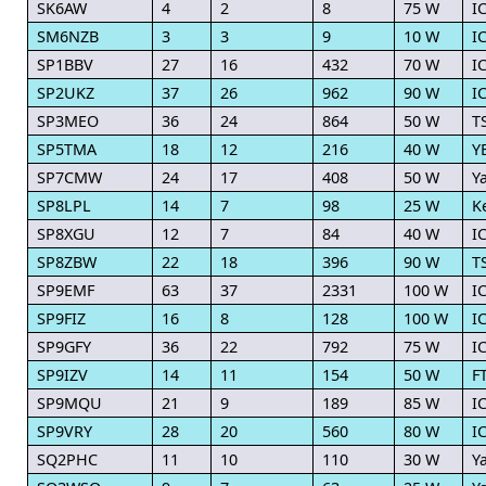
SK6AW
4
2
8
75 W
I
SM6NZB
3
3
9
10 W
I
SP1BBV
27
16
432
70 W
I
SP2UKZ
37
26
962
90 W
I
SP3MEO
36
24
864
50 W
T
SP5TMA
18
12
216
40 W
Y
SP7CMW
24
17
408
50 W
Y
SP8LPL
14
7
98
25 W
K
SP8XGU
12
7
84
40 W
I
SP8ZBW
22
18
396
90 W
T
SP9EMF
63
37
2331
100 W
I
SP9FIZ
16
8
128
100 W
I
SP9GFY
36
22
792
75 W
I
SP9IZV
14
11
154
50 W
F
SP9MQU
21
9
189
85 W
I
SP9VRY
28
20
560
80 W
I
SQ2PHC
11
10
110
30 W
Y