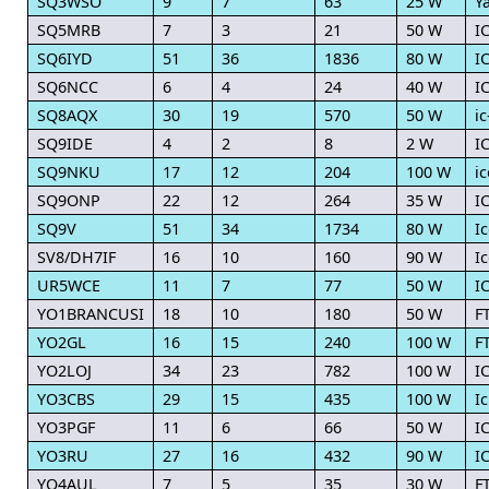
SQ3WSO
9
7
63
25 W
Y
SQ5MRB
7
3
21
50 W
I
SQ6IYD
51
36
1836
80 W
I
SQ6NCC
6
4
24
40 W
I
SQ8AQX
30
19
570
50 W
i
SQ9IDE
4
2
8
2 W
I
SQ9NKU
17
12
204
100 W
i
SQ9ONP
22
12
264
35 W
I
SQ9V
51
34
1734
80 W
I
SV8/DH7IF
16
10
160
90 W
I
UR5WCE
11
7
77
50 W
I
YO1BRANCUSI
18
10
180
50 W
F
YO2GL
16
15
240
100 W
F
YO2LOJ
34
23
782
100 W
I
YO3CBS
29
15
435
100 W
I
YO3PGF
11
6
66
50 W
I
YO3RU
27
16
432
90 W
I
YO4AUL
7
5
35
30 W
F