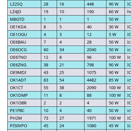
LZ2SQ
28
16
448
90 W
I
LZ4JD
19
10
190
60 W
h
M8GTD
1
1
1
50 W
OE1KDA
8
5
40
30 W
I
OE1OGU
4
3
12
5 W
I
OE6BAU
7
4
28
50 W
I
OE6OCG
60
34
2040
50 W
i
OE6TNO
12
8
96
100 W
I
OE6ZNG
38
21
798
90 W
I
OE9MDI
43
25
1075
90 W
I
OK1ADT
83
54
4482
85 W
i
OK1CT
55
38
2090
100 W
I
OK1DMP
11
8
88
100 W
I
OK1OBR
2
2
4
50 W
I
PE1FBC
10
4
40
50 W
i
PH2M
73
27
1971
100 W
I
PI50VPO
45
24
1080
45 W
I