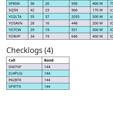
SP8SN
36
26
936
400 W
T
SQ5N
42
23
966
170 W
i
YO2LTA
55
37
2035
500 W
i
YO5AVN
28
16
448
200 W
I
YO7CW
29
19
551
300 W
I
YO9HP
34
19
646
400 W
I
Checklogs (4)
Call
Band
DM7HF
144
IU4PUG
144
PA2BTK
144
SP9TTX
144