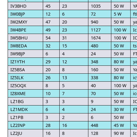
IV3BHD
45
23
1035
50 W
Y
IW0BJP
12
6
72
5 W
f
IW2MXY
47
20
940
50 W
ya
IW4BPE
49
23
1127
100 W
I
IW5BHU
54
31
1674
100 W
I
IW8EDA
32
15
480
50 W
t
IW9BJP
6
4
24
50 W
F
IZ1YTH
29
12
348
80 W
y
IZ5BSA
20
8
160
50 W
Y
IZ5ILK
26
13
338
80 W
i
IZ5OQX
8
5
40
100 W
y
IZ8XME
10
7
70
50 W
i
LZ1BG
3
3
9
50 W
I
LZ1MDK
6
4
24
30 W
F
LZ1PB
3
2
6
50 W
LZ2INP
28
16
448
45 W
Y
LZ2JU
16
8
128
90 W
I