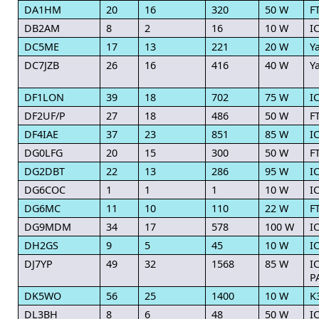
DA1HM
20
16
320
50 W
F
DB2AM
8
2
16
10 W
I
DC5ME
17
13
221
20 W
Y
DC7JZB
26
16
416
40 W
Y
DF1LON
39
18
702
75 W
I
DF2UF/P
27
18
486
50 W
F
DF4IAE
37
23
851
85 W
I
DG0LFG
20
15
300
50 W
F
DG2DBT
22
13
286
95 W
I
DG6COC
1
1
1
10 W
I
DG6MC
11
10
110
22 W
F
DG9MDM
34
17
578
100 W
I
DH2GS
9
5
45
10 W
I
DJ7YP
49
32
1568
85 W
I
P
DK5WO
56
25
1400
10 W
K
DL3BH
8
6
48
50 W
I